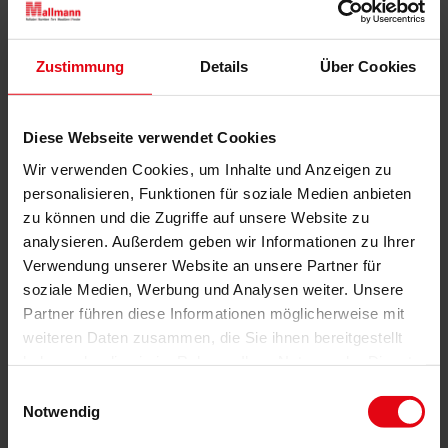
Zustimmung
Details
Über Cookies
Diese Webseite verwendet Cookies
Wir verwenden Cookies, um Inhalte und Anzeigen zu
personalisieren, Funktionen für soziale Medien anbieten
zu können und die Zugriffe auf unsere Website zu
analysieren. Außerdem geben wir Informationen zu Ihrer
Verwendung unserer Website an unsere Partner für
soziale Medien, Werbung und Analysen weiter. Unsere
Die neue WAREMA Terrea K55: Design is
Partner führen diese Informationen möglicherweise mit
personality.
weiteren Daten zusammen, die Sie ihnen bereitgestellt
Veröffentlicht
9. Dezember 2025
haben oder die sie im Rahmen Ihrer Nutzung der Dienste
am
Mit der neuen Terrea K55 präsentiert WAREMA Design ohne
gesammelt haben.
Einwilligungsauswahl
Kompromisse. Die Terrassen-Markise überzeugt mit ihrer
Notwendig
harmonischen Kombination aus geraden und runden Formen und