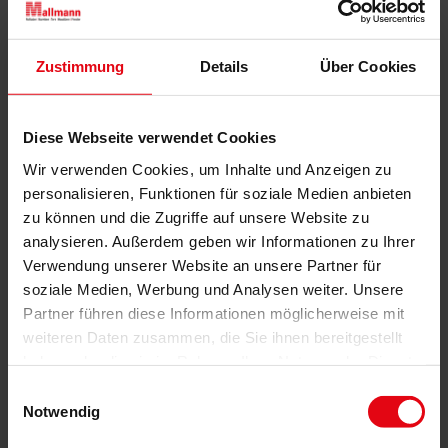
Zustimmung
Details
Über Cookies
Diese Webseite verwendet Cookies
Wir verwenden Cookies, um Inhalte und Anzeigen zu
personalisieren, Funktionen für soziale Medien anbieten
zu können und die Zugriffe auf unsere Website zu
analysieren. Außerdem geben wir Informationen zu Ihrer
Verwendung unserer Website an unsere Partner für
soziale Medien, Werbung und Analysen weiter. Unsere
WAREMA Insektenschutzrollo GrandSlide:
Partner führen diese Informationen möglicherweise mit
Einfach grandios
weiteren Daten zusammen, die Sie ihnen bereitgestellt
Veröffentlicht
3. Juli 2025
haben oder die sie im Rahmen Ihrer Nutzung der Dienste
am
Glasfassaden mit großformatigen Fenster- und Türöffnungen,
gesammelt haben.
Einwilligungsauswahl
Hebe-Schiebetüren oder Glas-Falt-Anlagen sorgen in der
Notwendig
modernen Architektur für viel Licht und Transparenz. Genau