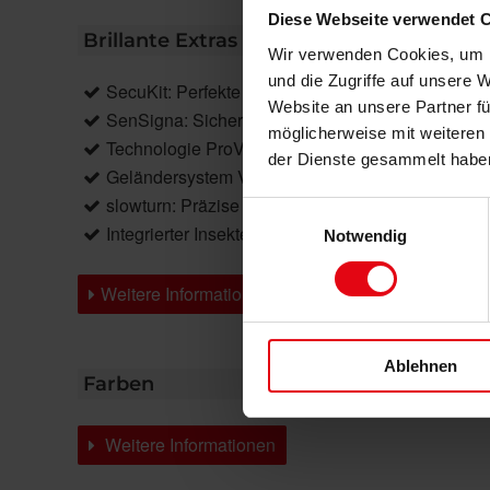
Diese Webseite verwendet 
Brillante Extras
Wir verwenden Cookies, um I
und die Zugriffe auf unsere 
SecuKit: Perfekte Rettungsweglösung
Website an unsere Partner fü
SenSigna: Sicheres Frühwarnsystem
möglicherweise mit weiteren
Technologie ProVisio: Verbesserter Sichtschutz tri
der Dienste gesammelt habe
Geländersystem VisioNeo Sun
slowturn: Präzise Lamellenpositionierung
Einwilligungsauswahl
Integrierter Insektenschutz
Notwendig
Weitere Informationen zu Ausstattungsextras Auß
Ablehnen
Farben
Weitere Informationen