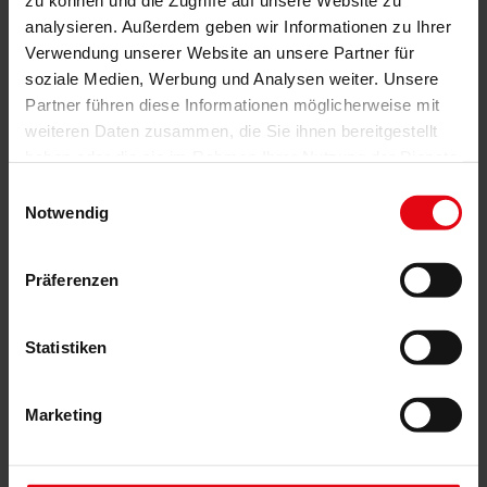
zu können und die Zugriffe auf unsere Website zu
analysieren. Außerdem geben wir Informationen zu Ihrer
Verwendung unserer Website an unsere Partner für
soziale Medien, Werbung und Analysen weiter. Unsere
Partner führen diese Informationen möglicherweise mit
weiteren Daten zusammen, die Sie ihnen bereitgestellt
haben oder die sie im Rahmen Ihrer Nutzung der Dienste
gesammelt haben.
Einwilligungsauswahl
Notwendig
Präferenzen
Statistiken
Marketing
Basis-Außenjalousie