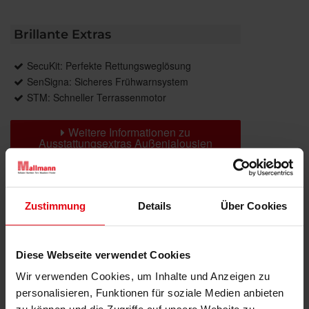
Brillante Extras
SecuKit: Perfekte Rettungsweglösung
SenSigna: Sicheres Frühwarnsystem
STM: Schneller Terrassenmotor
Weitere Informationen zu
Ausstattungsextras Außenjalousien
Weitere Informationen zu
Lamellengeometrien
Zustimmung
Details
Über Cookies
Farben
Diese Webseite verwendet Cookies
Weitere Informationen
Wir verwenden Cookies, um Inhalte und Anzeigen zu
personalisieren, Funktionen für soziale Medien anbieten
Das könnte Sie auch interessieren