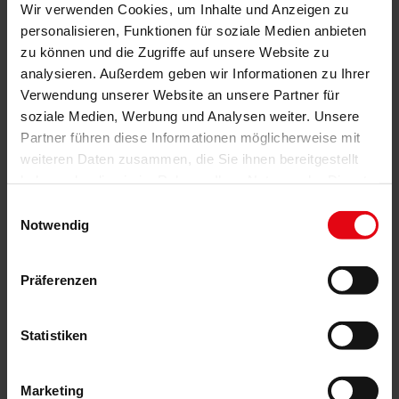
Dabei ist Ihr WAREMA Schattenspender das ganze Jahr den
Wir verwenden Cookies, um Inhalte und Anzeigen zu
Witterungsverhältnissen ausgesetzt. Egal ob hohe Temperaturen
personalisieren, Funktionen für soziale Medien anbieten
im Sommer oder Regen und Schnee in Herbst und Winter.
zu können und die Zugriffe auf unsere Website zu
Funktionsstörungen von hochwertigen WAREMA Markisen und
analysieren. Außerdem geben wir Informationen zu Ihrer
Co. sind zwar Einzelfälle, treffen Sie aber immer unvorbereitet.
Verwendung unserer Website an unsere Partner für
Umso ärgerlicher, wenn der Sonnenschutz gerade an den
soziale Medien, Werbung und Analysen weiter. Unsere
schönen Sommertagen streikt.
Partner führen diese Informationen möglicherweise mit
weiteren Daten zusammen, die Sie ihnen bereitgestellt
Mit der am Markt einzigartigen 5-Jahre-Herstellergarantie von
haben oder die sie im Rahmen Ihrer Nutzung der Dienste
WAREMA gehen Sie auf Nummer Sicher. Im Garantiefall sorgt die
gesammelt haben.
Garantie nicht nur für eine schnelle Reparatur, sondern vermeidet
Einwilligungsauswahl
auch ungeplante Zusatzkosten.
Notwendig
Registrieren Sie gleich heute ihr Outdoor-Living-Produkt auf der
Homepage
von WAREMA
Präferenzen
Statistiken
Marketing