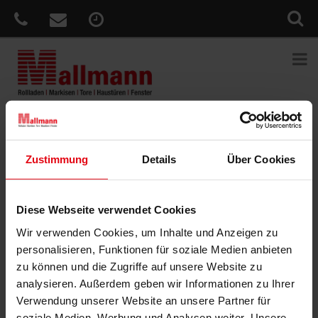
Sie sind hier:
Home
»
News
»
Machen Sie Ihre Terrasse zum
WohnfühlZimmer
Zustimmung
Details
Über Cookies
Veröffentlicht
2. März 2018
am
Machen Sie Ihre Terrasse zum
Diese Webseite verwendet Cookies
WohnfühlZimmer
Wir verwenden Cookies, um Inhalte und Anzeigen zu
Mit steigenden Temperaturen verlagert sich der Lebensraum
personalisieren, Funktionen für soziale Medien anbieten
hinaus ins Freie. Draußen essen, trinken, feiern, lachen oder
zu können und die Zugriffe auf unsere Website zu
arbeiten – der Individualität sind keine Grenzen gesetzt.
analysieren. Außerdem geben wir Informationen zu Ihrer
Verzichten Sie dabei auf Terrasse oder Balkon nicht auf Komfort
Verwendung unserer Website an unsere Partner für
und genießen Sie angenehme Temperaturen beispielsweise unter
soziale Medien, Werbung und Analysen weiter. Unsere