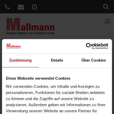
Sie sind hier:
Home
»
News
»
Mehr Sicherheit für Ihr Zuhause?
Zustimmung
Details
Über Cookies
Veröffentlicht
5. Juni 2017
am
Mehr Sicherheit für Ihr Zuhause?
Perfekten Schutz vor weitreichenden und kostspieligen Schäden
Diese Webseite verwendet Cookies
bietet Ihnen der WAREMA Zwischenstecker protect. Beim
Wir verwenden Cookies, um Inhalte und Anzeigen zu
Blitzeinschlag kann eine Überspannung durch
personalisieren, Funktionen für soziale Medien anbieten
Sonnenschutzprodukte mit elektrischen Antrieben in das
zu können und die Zugriffe auf unsere Website zu
Gebäudeinnere geleitet werden. Der Sonnenschutz selbst, aber
analysieren. Außerdem geben wir Informationen zu Ihrer
auch weitere Verbraucher und sogar IT-Systeme können dabei
Verwendung unserer Website an unsere Partner für
stark beschädigt werden. Der Zwischenstecker protect ist ein