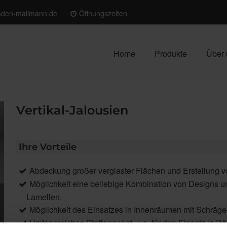
laden-mallmann.de
Öffnungszeiten
Home
Produkte
Über 
Vertikal-Jalousien
Ihre Vorteile
Abdeckung großer verglaster Flächen und Erstellung 
Möglichkeit eine beliebige Kombination von Designs un
Lamellen.
Möglichkeit des Einsatzes in Innenräumen mit Schräg
Umfangreiches Stoffangebot, u.a. für den Einsatz in 