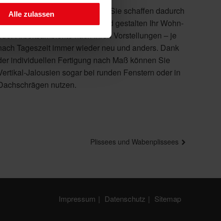
Alle zulassen
Dachschrägen nutzen.
Plissees und Wabenplissees
Impressum
Datenschutz
Sitemap