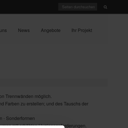
uns
News
Angebote
Ihr Projekt
von Trennwänden möglich.
d Farben zu erstellen; und des Tauschs der
en - Sonderformen
Räumen mit erhöhten Hygieneanforderungen.