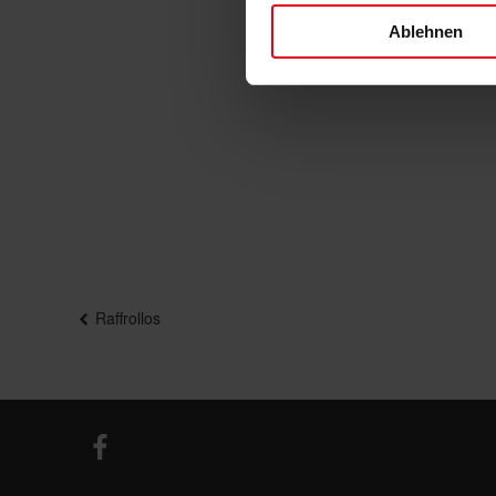
Ablehnen
Beitragsnavigation
Raffrollos