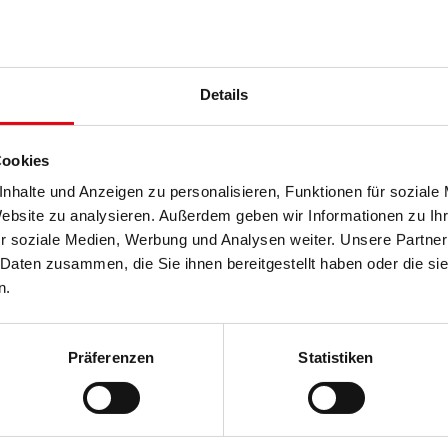
Sicherheit für Ihre Kinder
Details
Produktdetails
Cookies
max. Breite: Standard 5000 mm. Größere Anlagen auf 
max. Höhe: 4000 mm
nhalte und Anzeigen zu personalisieren, Funktionen für soziale
max. Fläche: 12 m²
Website zu analysieren. Außerdem geben wir Informationen zu I
r soziale Medien, Werbung und Analysen weiter. Unsere Partner
Lamelle: 89 mm, 127 mm
 Daten zusammen, die Sie ihnen bereitgestellt haben oder die s
Bedienung: Schnur/Kette, Stab, Elektroantrieb
n.
Anwendungsbereiche: Für Fenster, Türen, Bildschirmar
Montage: An Wand und Decken
Präferenzen
Statistiken
Produktbeschreibung