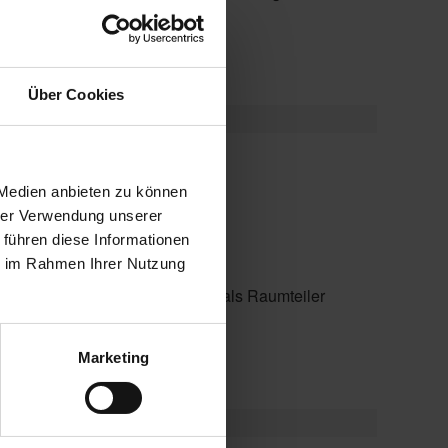
Über Cookies
Anfrage
 Medien anbieten zu können
hrer Verwendung unserer
 führen diese Informationen
ie im Rahmen Ihrer Nutzung
beitsplätze, Festverglasungen, als Raumteiler
Marketing