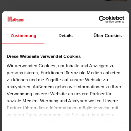
Produktdetails
Standardgrößen und individuelle Form mit bis zu
Zustimmung
Details
Über Cookies
6 m Seitenlänge
Bespannung über 130 hochwertige Acryl
Standard / Acryl Lumera Stoffe
Diese Webseite verwendet Cookies
Wir verwenden Cookies, um Inhalte und Anzeigen zu
personalisieren, Funktionen für soziale Medien anbieten
Produktbeschreibung
zu können und die Zugriffe auf unsere Website zu
analysieren. Außerdem geben wir Informationen zu Ihrer
Unter dem Schutz des Summerday Segels können
Verwendung unserer Website an unsere Partner für
Sie die schönsten Tage des Jahres noch intensiver
soziale Medien, Werbung und Analysen weiter. Unsere
genießen. Relaxen und verweilen Sie ganz einfach
Partner führen diese Informationen möglicherweise mit
an Ihrem ganz persönlichen Lieblingsplatz. Das
weiteren Daten zusammen, die Sie ihnen bereitgestellt
Summerday Segel zeichnet sich durch einen
haben oder die sie im Rahmen Ihrer Nutzung der Dienste
unkomplizierten Aufbau und hohe Qualität in der
gesammelt haben.
Einwilligungsauswahl