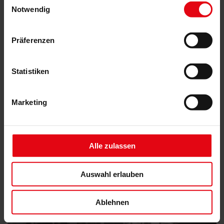
Verarbeitung aus.
Notwendig
Das könnte Sie auch interessieren
Präferenzen
Statistiken
Marketing
Alle zulassen
Auswahl erlauben
Ablehnen